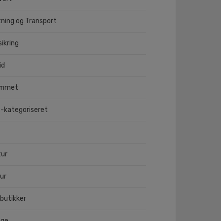
tning og Transport
sikring
id
emmet
e-kategoriseret
tur
ur
butikker
nge