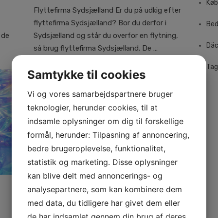
on
Køb
Flyttefirma Sydsjælland Er du på udkig efter
flyttefirma Sydsjælland? Bor du derfor i
Be
Sydsjælland og står du overfor en flytning,
 de
Däc
så brug flyttefirma Sydsjælland. De …
Tag
Samtykke til cookies
Vi og vores samarbejdspartnere bruger
teknologier, herunder cookies, til at
indsamle oplysninger om dig til forskellige
formål, herunder: Tilpasning af annoncering,
bedre brugeroplevelse, funktionalitet,
statistik og marketing. Disse oplysninger
kan blive delt med annoncerings- og
Erhverv
analysepartnere, som kan kombinere dem
Elektriker Valby
med data, du tidligere har givet dem eller
de har indsamlet gennem din brug af deres
Posted
12. august 2021