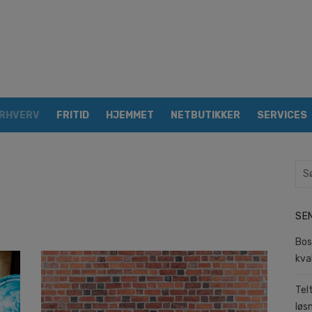
RHVERV
FRITID
HJEMMET
NETBUTIKKER
SERVICES
Sea
for:
SE
Bos
kva
Tel
løs