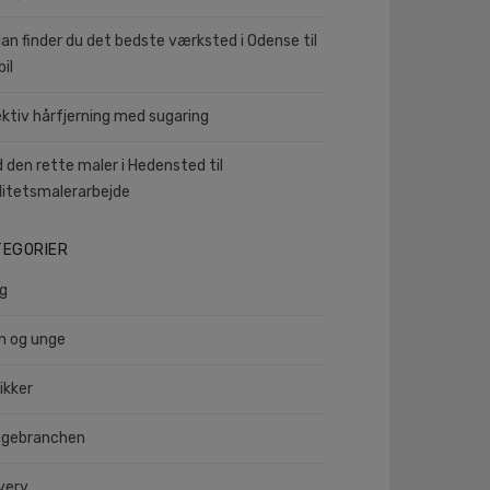
an finder du det bedste værksted i Odense til
bil
ektiv hårfjerning med sugaring
d den rette maler i Hedensted til
litetsmalerarbejde
TEGORIER
ig
n og unge
ikker
gebranchen
verv