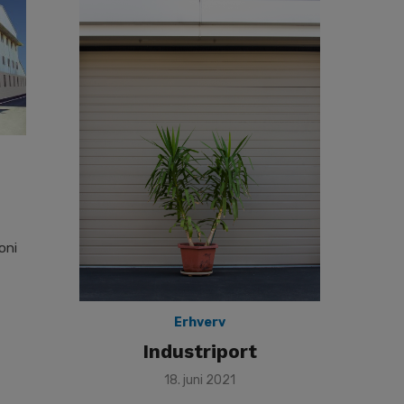
oni
Erhverv
Industriport
Posted
18. juni 2021
on