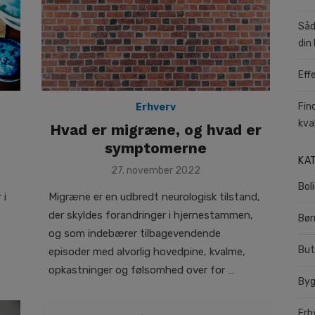
Såd
din 
Eff
Fin
Erhverv
kva
Hvad er migræne, og hvad er
symptomerne
KA
Posted
27. november 2022
on
Bol
Migræne er en udbredt neurologisk tilstand,
 i
der skyldes forandringer i hjernestammen,
Bør
og som indebærer tilbagevendende
But
episoder med alvorlig hovedpine, kvalme,
opkastninger og følsomhed over for …
Byg
Erh