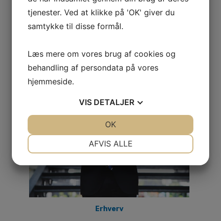
on
tjenester. Ved at klikke på 'OK' giver du
Elektriker Valby med solid viden Denne
samtykke til disse formål.
elektriker i Valby løser alle opgaver inden for
el-arbejde for både privat og erhverv.
Læs mere om vores brug af cookies og
Elektrikeren har erfaring med alt …
behandling af persondata på vores
hjemmeside.
VIS
DETALJER
JA
NEJ
OK
JA
NEJ
NØDVENDIGE
PRÆFERENCER
AFVIS ALLE
JA
NEJ
JA
NEJ
MARKETING
STATISTIK
Erhverv