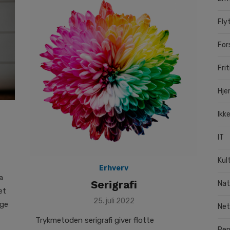
Fly
For
Frit
Hj
Ikk
IT
Kul
Erhverv
a
Serigrafi
Nat
et
Posted
25. juli 2022
age
Net
on
Trykmetoden serigrafi giver flotte
Pe