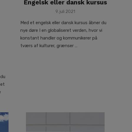
Engelsk eller dansk kursus
Posted
9. juli 2021
on
Med et engelsk eller dansk kursus åbner du
nye døre I en globaliseret verden, hvor vi
konstant handler og kommunikerer på
tværs af kulturer, grænser …
 du
 et
e