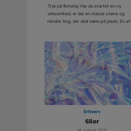
on
Tryk på firmatøj Har du startet en ny
virksomhed, er der en masse større og
mindre ting, der skal være på plads. En af
…
Erhverv
Silor
Posted
14. august 2021