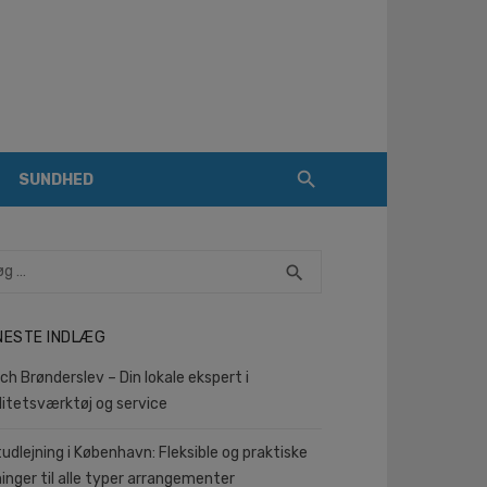
SUNDHED
rch
SEARCH
search
NESTE INDLÆG
ch Brønderslev – Din lokale ekspert i
litetsværktøj og service
tudlejning i København: Fleksible og praktiske
ninger til alle typer arrangementer