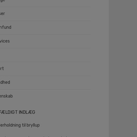
ser
mfund
vices
rt
ndhed
enskab
LFÆLDIGT INDLÆG
erholdning til bryllup