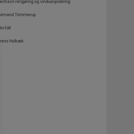
enhavn rengøring og vinduespolering
demand Tommerup
kställ
rens Holbæk