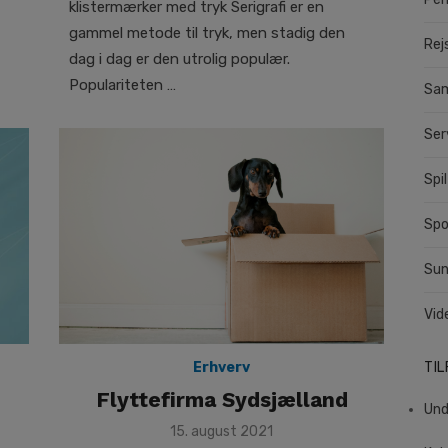
klistermærker med tryk Serigrafi er en
gammel metode til tryk, men stadig den
Rej
dag i dag er den utrolig populær.
Populariteten …
Sa
Ser
Spil
Spo
Su
Vid
Erhverv
TI
Flyttefirma Sydsjælland
Und
Posted
15. august 2021