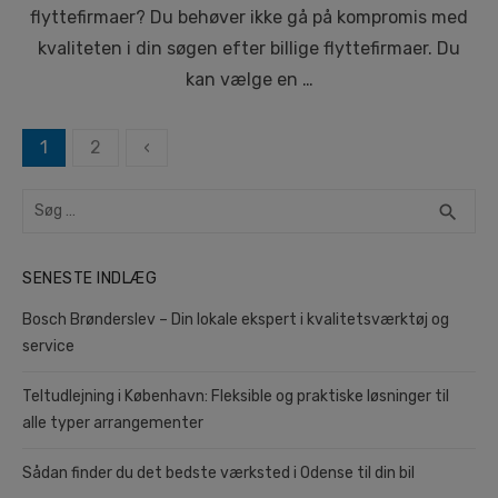
flyttefirmaer? Du behøver ikke gå på kompromis med
kvaliteten i din søgen efter billige flyttefirmaer. Du
kan vælge en …
Navigation
1
2
‹
til
Search
indlæg
SEA
search
for:
SENESTE INDLÆG
Bosch Brønderslev – Din lokale ekspert i kvalitetsværktøj og
service
Teltudlejning i København: Fleksible og praktiske løsninger til
alle typer arrangementer
Sådan finder du det bedste værksted i Odense til din bil