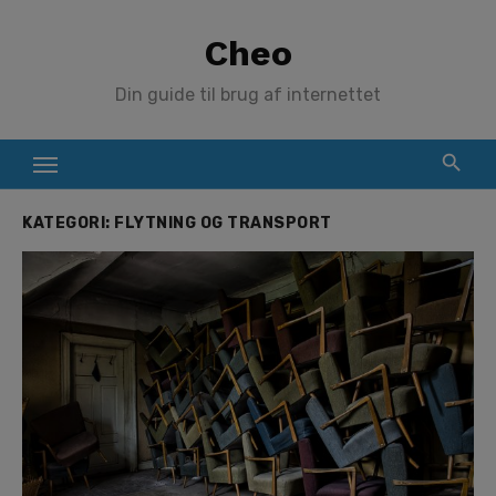
Skip
Cheo
to
content
Din guide til brug af internettet
KATEGORI:
FLYTNING OG TRANSPORT