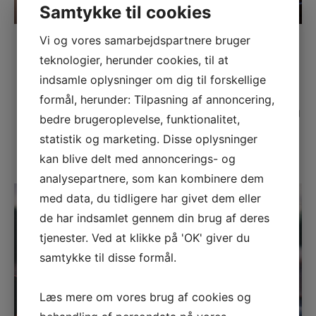
Samtykke til cookies
Vi og vores samarbejdspartnere bruger
Flytning og Transport
teknologier, herunder cookies, til at
Generhvevelse af kørekort Hvidovre
indsamle oplysninger om dig til forskellige
Posted
14. november 2018
formål, herunder: Tilpasning af annoncering,
on
Bekymrer du dig om kørekortpriserne? Det forstår jeg
bedre brugeroplevelse, funktionalitet,
godt. Det er et stort puslespil at få til at gå op, når
statistik og marketing. Disse oplysninger
man gerne vil erhverve …
kan blive delt med annoncerings- og
analysepartnere, som kan kombinere dem
med data, du tidligere har givet dem eller
de har indsamlet gennem din brug af deres
tjenester. Ved at klikke på 'OK' giver du
samtykke til disse formål.
Læs mere om vores brug af cookies og