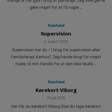
mange år har gjort brug af parterapi. Jeg ville gerne
gøre noget for at få nogle …
Samfund
Supervision
Posted
6. august 2015
on
Supervision har du / I brug for supervision eller
familieterapi Aarhus? Jeg havde brug for noget
hjælp til min familie for at den ikke skulle …
Samfund
Kørekort Viborg
Posted
31. juli 2015
on
Her får du kørekort Viborg Skal du tage kørekort