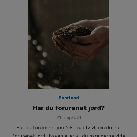
Samfund
Har du forurenet jord?
Posted
21. maj 2021
on
Har du forurenet jord? Er du i tvivl, om du har
forurenet jord i haven eller vil du bare gerne vide