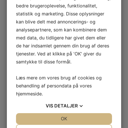
Konferencefaciliteter
bedre brugeroplevelse, funktionalitet,
Posted
9. april 2015
statistik og marketing. Disse oplysninger
on
Konferencefaciliteter og konfirmation lokaler Leder
kan blive delt med annoncerings- og
du efter noget gode konferencefaciliteter eller et
analysepartnere, som kan kombinere dem
sted at holde konfirmation? Jeg har fundet et flot
med data, du tidligere har givet dem eller
slot som har konferencefaciliteter …
de har indsamlet gennem din brug af deres
tjenester. Ved at klikke på 'OK' giver du
samtykke til disse formål.
Samfund
Bedemand Kolding
Læs mere om vores brug af cookies og
Posted
13. marts 2015
behandling af persondata på vores
on
Bedemand Jelling Leder du efter en bedemand i
hjemmeside.
Jelling? Jeg søgte på nettet efter en bedemand
VIS
DETALJER
Jelling her fandt jeg en rigtig god bedemand som …
JA
NEJ
OK
JA
NEJ
NØDVENDIGE
PRÆFERENCER