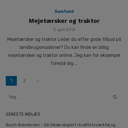
Samfund
Mejetærsker og traktor
Posted
9. april 2014
on
Mejetærsker og traktor Leder du efter gode tilbud på
landbrugsmaskiner? Du kan finde en billig
mejetærsker og traktor online. Jeg kan for eksempel
foreslå dig …
Navigation
1
2
‹
til
Search
indlæg
SEA
search
for:
SENESTE INDLÆG
Bosch Brønderslev – Din lokale ekspert i kvalitetsværktøj og