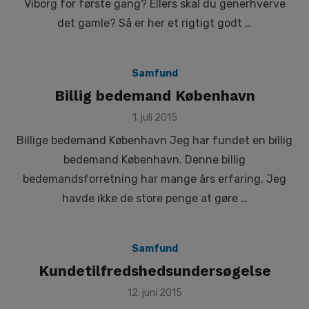
Viborg for første gang? Ellers skal du generhverve
det gamle? Så er her et rigtigt godt …
Samfund
Billig bedemand København
Posted
1. juli 2015
on
Billige bedemand København Jeg har fundet en billig
bedemand København. Denne billig
bedemandsforretning har mange års erfaring. Jeg
havde ikke de store penge at gøre …
Samfund
Kundetilfredshedsundersøgelse
Posted
12. juni 2015
on