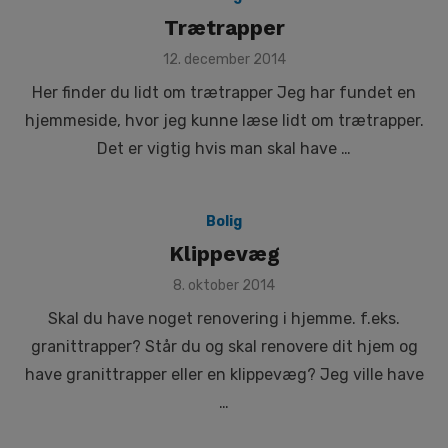
Trætrapper
Posted
12. december 2014
on
Her finder du lidt om trætrapper Jeg har fundet en
hjemmeside, hvor jeg kunne læse lidt om trætrapper.
Det er vigtig hvis man skal have …
Bolig
Klippevæg
Posted
8. oktober 2014
on
Skal du have noget renovering i hjemme. f.eks.
granittrapper? Står du og skal renovere dit hjem og
have granittrapper eller en klippevæg? Jeg ville have
…