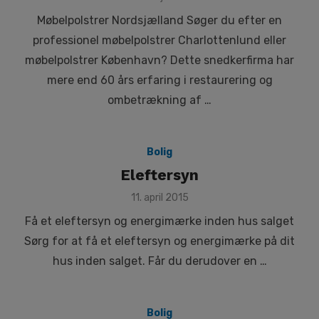
on
Møbelpolstrer Nordsjælland Søger du efter en
professionel møbelpolstrer Charlottenlund eller
møbelpolstrer København? Dette snedkerfirma har
mere end 60 års erfaring i restaurering og
ombetrækning af …
Bolig
Eleftersyn
Posted
11. april 2015
on
Få et eleftersyn og energimærke inden hus salget
Sørg for at få et eleftersyn og energimærke på dit
hus inden salget. Får du derudover en …
Bolig