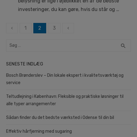
belysning er lige i øjeblikket en af de bedste
investeringer, du kan gøre, hvis du står og …
Navigation
‹
1
2
3
‹
til
Search
indlæg
SEA
search
for:
SENESTE INDLÆG
Bosch Brønderslev – Din lokale ekspert i kvalitetsværktøj og
service
Teltudlejning i København: Fleksible og praktiske løsninger til
alle typer arrangementer
Sådan finder du det bedste værksted i Odense til din bil
Effektiv hårfjerning med sugaring