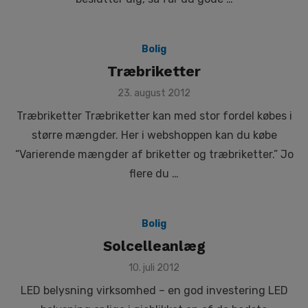
Bolig
Træbriketter
Posted
23. august 2012
on
Træbriketter Træbriketter kan med stor fordel købes i
større mængder. Her i webshoppen kan du købe
“Varierende mængder af briketter og træbriketter.” Jo
flere du …
Bolig
Solcelleanlæg
Posted
10. juli 2012
on
LED belysning virksomhed – en god investering LED