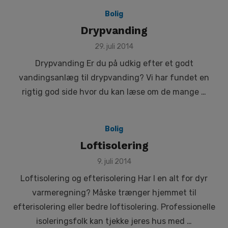
Bolig
Drypvanding
Posted
29. juli 2014
on
Drypvanding Er du på udkig efter et godt
vandingsanlæg til drypvanding? Vi har fundet en
rigtig god side hvor du kan læse om de mange …
Bolig
Loftisolering
Posted
9. juli 2014
on
Loftisolering og efterisolering Har I en alt for dyr
varmeregning? Måske trænger hjemmet til
efterisolering eller bedre loftisolering. Professionelle
isoleringsfolk kan tjekke jeres hus med …