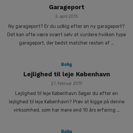
Garageport
Posted
3. april 2015
on
Ny garageport? Er du udkig efter en ny garageport?
Det kan ofte være svært selv at vurdere hvilken type
garageport, der bedst matcher resten af …
Bolig
Lejlighed til leje København
Posted
27. februar 2015
on
Lejlighed til leje København Søger du efter en
lejlighed til leje København? Prøv at kigge på denne
virksomhed, som har mere end 10 års erfaring …
Bolig