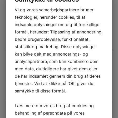
Vi og vores samarbejdspartnere bruger
teknologier, herunder cookies, til at
Bolig
indsamle oplysninger om dig til forskellige
Panasonic varmepumpe
formål, herunder: Tilpasning af annoncering,
Posted
31. august 2013
on
bedre brugeroplevelse, funktionalitet,
Panasonic varmepumpe Skal I have ny Panasonic
statistik og marketing. Disse oplysninger
varmepumpe? Er en Panasonic varmepumpe det rette
kan blive delt med annoncerings- og
valg for jer? I kan læse mere om valg af korrekt …
analysepartnere, som kan kombinere dem
med data, du tidligere har givet dem eller
de har indsamlet gennem din brug af deres
Bolig
tjenester. Ved at klikke på 'OK' giver du
Nyt tag og tagrenovering
samtykke til disse formål.
Posted
30. april 2013
on
Tagrenovering og lægning af nyt tag Skal huset have
Læs mere om vores brug af cookies og
nyt tag? Det er en rigtig god ide at søge efter
behandling af persondata på vores
tagrenovering online. Det er nemt …