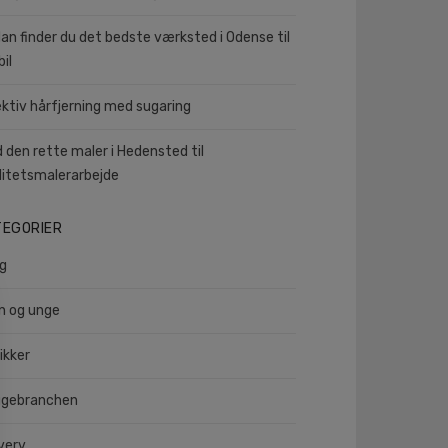
an finder du det bedste værksted i Odense til
bil
ektiv hårfjerning med sugaring
d den rette maler i Hedensted til
litetsmalerarbejde
TEGORIER
ig
n og unge
ikker
gebranchen
verv