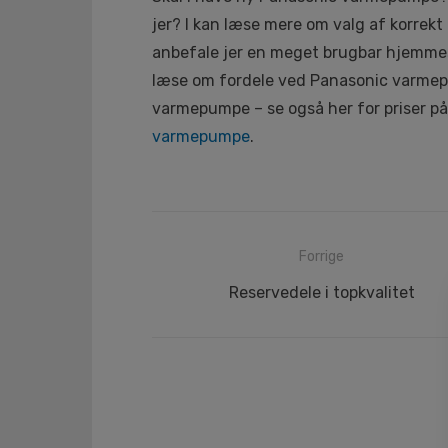
jer? I kan læse mere om valg af korrekt
anbefale jer en meget brugbar hjemmes
læse om fordele ved Panasonic varmep
varmepumpe – se også her for priser p
varmepumpe
.
Indlægsnavigation
Forrige
Forrige
Reservedele i topkvalitet
indlæg: