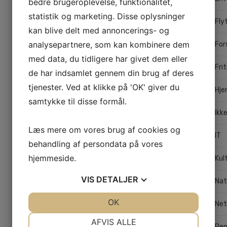
bedre brugeroplevelse, funktionalitet,
statistik og marketing. Disse oplysninger
Fly
kan blive delt med annoncerings- og
analysepartnere, som kan kombinere dem
For
med data, du tidligere har givet dem eller
Frit
de har indsamlet gennem din brug af deres
tjenester. Ved at klikke på 'OK' giver du
Hj
samtykke til disse formål.
Ikk
Læs mere om vores brug af cookies og
IT
behandling af persondata på vores
hjemmeside.
Kul
VIS
DETALJER
Nat
JA
NEJ
OK
JA
NEJ
Net
NØDVENDIGE
PRÆFERENCER
AFVIS ALLE
Pe