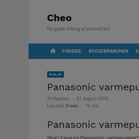
Skip
to
Cheo
content
Din guide til brug af internettet
home
FORSIDE
BYGGEBRANCHEN
E
BOLIG
Panasonic varme
Posted
Af
Rasmus
31. august 2013
on
Læsetid:
0 min
-
79
ord
Panasonic varme
Skal I have ny Panasonic varmepumpe?