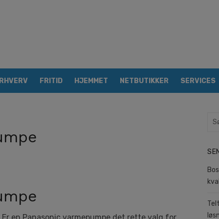
RHVERV
FRITID
HJEMMET
NETBUTIKKER
SERVICES
Sea
for:
pumpe
SE
Bos
kva
pumpe
Tel
løs
 Er en Panasonic varmepumpe det rette valg for