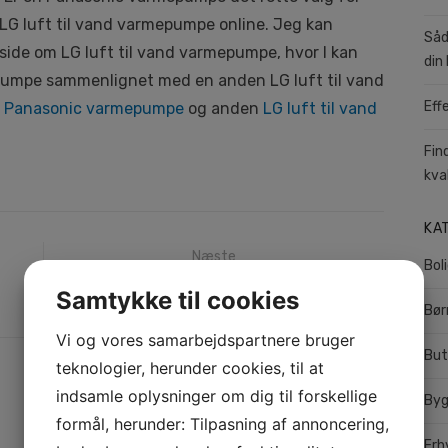
 LG luft til vand varmepumpe online. Jeg kan
Såd
ide om LG luft til vand varmepumpe, hvor I kan
din 
umpe sammenlignet med en anden LG luft til vand
Eff
å
Panasonic varmepumpe
og anden
LG luft til vand
Fin
kva
KA
Næste
Bol
Næste
Store kontorstole
Samtykke til cookies
Bør
indlæg:
Vi og vores samarbejdspartnere bruger
But
teknologier, herunder cookies, til at
indsamle oplysninger om dig til forskellige
Byg
formål, herunder: Tilpasning af annoncering,
Erh