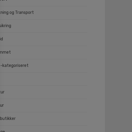
tning og Transport
sikring
id
emmet
e-kategoriseret
tur
ur
butikker
nge