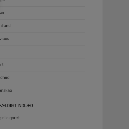
ser
mfund
vices
rt
ndhed
enskab
LFÆLDIGT INDLÆG
ig el cigaret