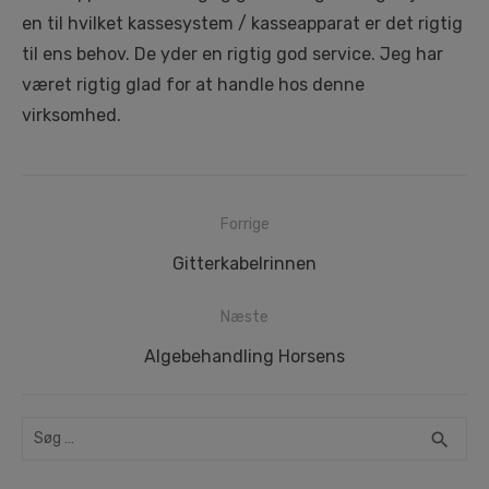
en til hvilket kassesystem / kasseapparat er det rigtig
til ens behov. De yder en rigtig god service. Jeg har
været rigtig glad for at handle hos denne
virksomhed.
Indlægsnavigation
Forrige
Forrige
Gitterkabelrinnen
indlæg:
Næste
Næste
Algebehandling Horsens
indlæg:
Search
SEA
search
for: