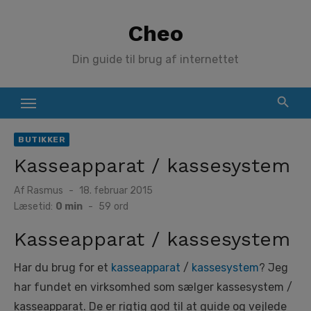
Skip
Cheo
to
content
Din guide til brug af internettet
BUTIKKER
Kasseapparat / kassesystem
Posted
Af
Rasmus
18. februar 2015
on
Læsetid:
0 min
-
59
ord
Kasseapparat / kassesystem
Har du brug for et
kasseapparat
/
kassesystem
? Jeg
har fundet en virksomhed som sælger kassesystem /
kasseapparat. De er rigtig god til at guide og vejlede