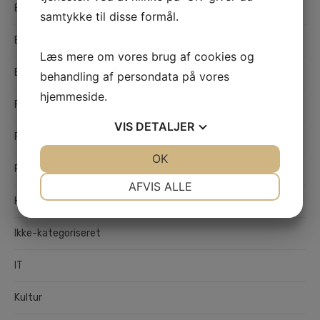
Butikker
samtykke til disse formål.
Byggebranchen
Læs mere om vores brug af cookies og
Erhverv
behandling af persondata på vores
hjemmeside.
Flytning og Transport
VIS
DETALJER
Forsikring
JA
NEJ
OK
JA
NEJ
Fritid
NØDVENDIGE
PRÆFERENCER
AFVIS ALLE
Hjemmet
JA
NEJ
JA
NEJ
MARKETING
STATISTIK
Ikke-kategoriseret
IT
Kultur