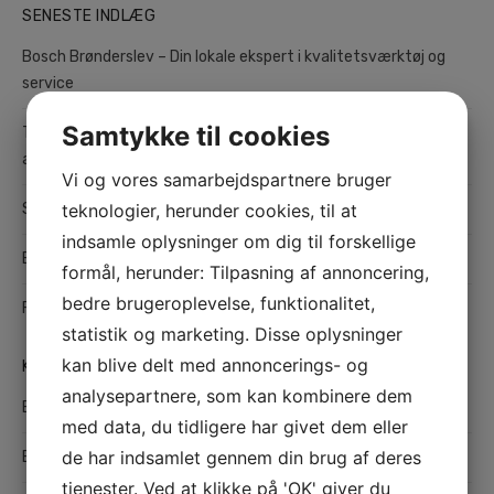
SENESTE INDLÆG
Bosch Brønderslev – Din lokale ekspert i kvalitetsværktøj og
service
Samtykke til cookies
Teltudlejning i København: Fleksible og praktiske løsninger til
alle typer arrangementer
Vi og vores samarbejdspartnere bruger
Sådan finder du det bedste værksted i Odense til din bil
teknologier, herunder cookies, til at
indsamle oplysninger om dig til forskellige
Effektiv hårfjerning med sugaring
formål, herunder: Tilpasning af annoncering,
bedre brugeroplevelse, funktionalitet,
Find den rette maler i Hedensted til kvalitetsmalerarbejde
statistik og marketing. Disse oplysninger
kan blive delt med annoncerings- og
KATEGORIER
analysepartnere, som kan kombinere dem
Bolig
med data, du tidligere har givet dem eller
de har indsamlet gennem din brug af deres
Børn og unge
tjenester. Ved at klikke på 'OK' giver du