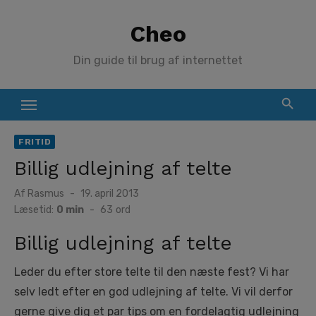
Skip
Cheo
to
content
Din guide til brug af internettet
FRITID
Billig udlejning af telte
Posted
Af
Rasmus
19. april 2013
on
Læsetid:
0 min
-
63
ord
Billig udlejning af telte
Leder du efter store telte til den næste fest? Vi har
selv ledt efter en god udlejning af telte. Vi vil derfor
gerne give dig et par tips om en fordelagtig udlejning