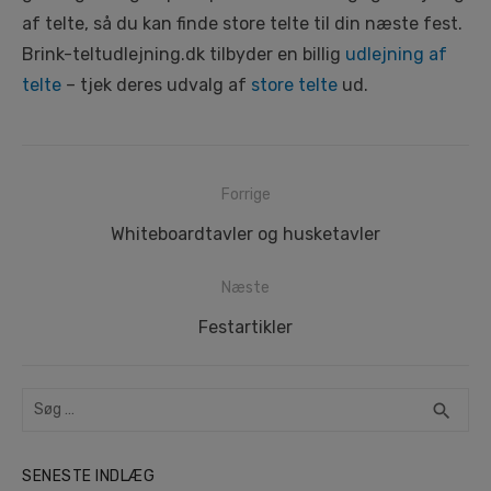
af telte, så du kan finde store telte til din næste fest.
Brink-teltudlejning.dk tilbyder en billig
udlejning af
telte
– tjek deres udvalg af
store telte
ud.
Indlægsnavigation
Forrige
Forrige
Whiteboardtavler og husketavler
indlæg:
Næste
Næste
Festartikler
indlæg:
Search
SEA
search
for:
SENESTE INDLÆG