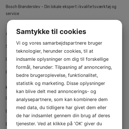
Bosch Brønderslev – Din lokale ekspert i kvalitetsværktøj og
service
Teltudlejning i København: Fleksible og praktiske løsninger til
Samtykke til cookies
alle typer arrangementer
Vi og vores samarbejdspartnere bruger
Sådan finder du det bedste værksted i Odense til din bil
teknologier, herunder cookies, til at
indsamle oplysninger om dig til forskellige
Effektiv hårfjerning med sugaring
formål, herunder: Tilpasning af annoncering,
Find den rette maler i Hedensted til kvalitetsmalerarbejde
bedre brugeroplevelse, funktionalitet,
statistik og marketing. Disse oplysninger
KATEGORIER
kan blive delt med annoncerings- og
Bolig
analysepartnere, som kan kombinere dem
med data, du tidligere har givet dem eller
Børn og unge
de har indsamlet gennem din brug af deres
tjenester. Ved at klikke på 'OK' giver du
Butikker