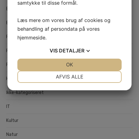
samtykke til disse formål.
Byggebranchen
Læs mere om vores brug af cookies og
Erhverv
behandling af persondata på vores
Flytning og Transport
hjemmeside.
VIS
DETALJER
Forsikring
JA
NEJ
OK
JA
NEJ
Fritid
NØDVENDIGE
PRÆFERENCER
AFVIS ALLE
Hjemmet
JA
NEJ
JA
NEJ
Ikke-kategoriseret
MARKETING
STATISTIK
IT
Kultur
Natur