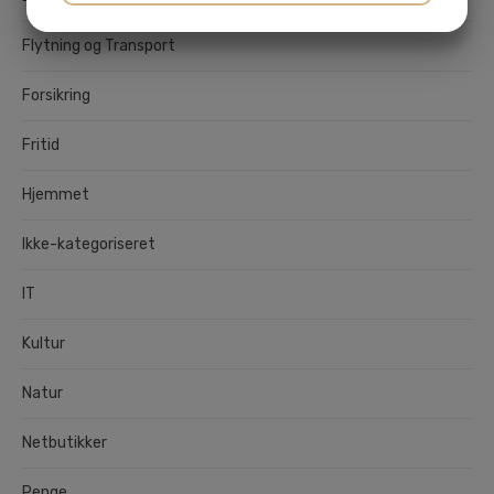
JA
NEJ
JA
NEJ
Flytning og Transport
MARKETING
STATISTIK
Forsikring
Fritid
Hjemmet
Ikke-kategoriseret
IT
Kultur
Natur
Netbutikker
Penge