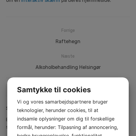
om en
interaktiv skærm
på deres hjemmeside.
Indlægsnavigation
Forrige
Forrige
Raftehegn
indlæg:
Næste
Næste
Alkoholbehandling Helsingør
indlæg:
Search
Samtykke til cookies
SEA
search
for:
Vi og vores samarbejdspartnere bruger
SENESTE INDLÆG
teknologier, herunder cookies, til at
indsamle oplysninger om dig til forskellige
Bosch Brønderslev – Din lokale ekspert i kvalitetsværktøj og
formål, herunder: Tilpasning af annoncering,
service
bedre brugeroplevelse, funktionalitet,