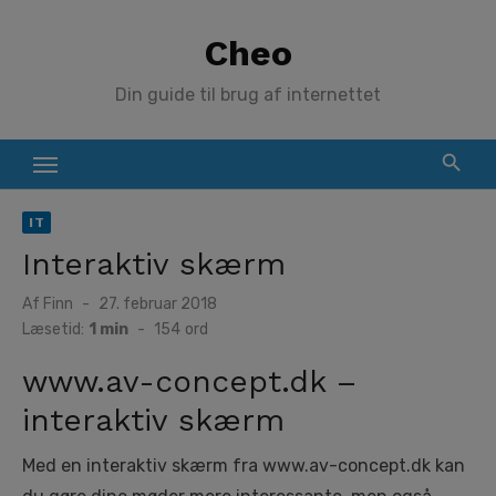
Skip
Cheo
to
content
Din guide til brug af internettet
IT
Interaktiv skærm
Posted
Af
Finn
27. februar 2018
on
Læsetid:
1 min
-
154
ord
www.av-concept.dk –
interaktiv skærm
Med en interaktiv skærm fra www.av-concept.dk kan