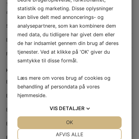
Teltudlejning i København: Fleksible og praktiske løsninger til
statistik og marketing. Disse oplysninger
alle typer arrangementer
kan blive delt med annoncerings- og
analysepartnere, som kan kombinere dem
Sådan finder du det bedste værksted i Odense til din bil
med data, du tidligere har givet dem eller
Effektiv hårfjerning med sugaring
de har indsamlet gennem din brug af deres
tjenester. Ved at klikke på 'OK' giver du
Find den rette maler i Hedensted til kvalitetsmalerarbejde
samtykke til disse formål.
KATEGORIER
Læs mere om vores brug af cookies og
Bolig
behandling af persondata på vores
hjemmeside.
Børn og unge
VIS
DETALJER
Butikker
JA
NEJ
OK
JA
NEJ
Byggebranchen
NØDVENDIGE
PRÆFERENCER
AFVIS ALLE
Erhverv