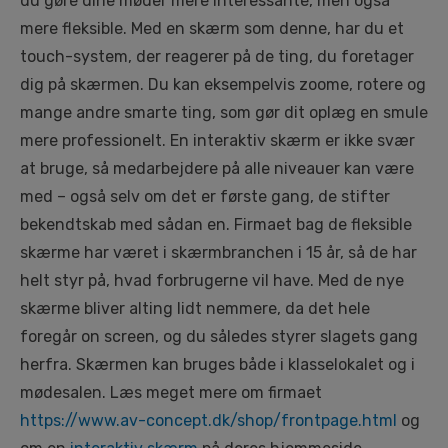
du gøre dine møder mere interessante, men også
mere fleksible. Med en skærm som denne, har du et
touch-system, der reagerer på de ting, du foretager
dig på skærmen. Du kan eksempelvis zoome, rotere og
mange andre smarte ting, som gør dit oplæg en smule
mere professionelt. En interaktiv skærm er ikke svær
at bruge, så medarbejdere på alle niveauer kan være
med – også selv om det er første gang, de stifter
bekendtskab med sådan en. Firmaet bag de fleksible
skærme har været i skærmbranchen i 15 år, så de har
helt styr på, hvad forbrugerne vil have. Med de nye
skærme bliver alting lidt nemmere, da det hele
foregår on screen, og du således styrer slagets gang
herfra. Skærmen kan bruges både i klasselokalet og i
mødesalen. Læs meget mere om firmaet
https://www.av-concept.dk/shop/frontpage.html
og