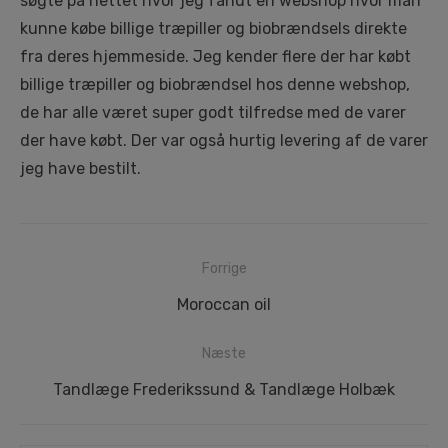
søgte på nettet hvor jeg fandt en webshop hvor man
kunne købe billige træpiller og biobrændsels direkte
fra deres hjemmeside. Jeg kender flere der har købt
billige træpiller og biobrændsel hos denne webshop,
de har alle været super godt tilfredse med de varer
der have købt. Der var også hurtig levering af de varer
jeg have bestilt.
Indlægsnavigation
Forrige
Forrige
Moroccan oil
indlæg:
Næste
Næste
Tandlæge Frederikssund & Tandlæge Holbæk
indlæg: