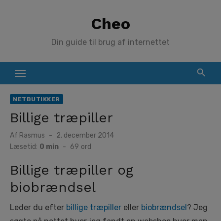
Skip
Cheo
to
content
Din guide til brug af internettet
NETBUTIKKER
Billige træpiller
Posted
Af
Rasmus
2. december 2014
on
Læsetid:
0 min
-
69
ord
Billige træpiller og
biobrændsel
Leder du efter
billige træpiller
eller
biobrændsel
? Jeg