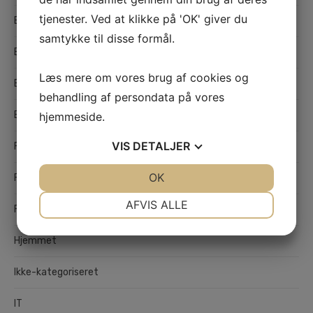
tjenester. Ved at klikke på 'OK' giver du
Børn og unge
samtykke til disse formål.
Butikker
Læs mere om vores brug af cookies og
Byggebranchen
behandling af persondata på vores
Erhverv
hjemmeside.
VIS
DETALJER
Flytning og Transport
JA
NEJ
OK
JA
NEJ
Forsikring
NØDVENDIGE
PRÆFERENCER
AFVIS ALLE
Fritid
JA
NEJ
JA
NEJ
Hjemmet
MARKETING
STATISTIK
Ikke-kategoriseret
IT