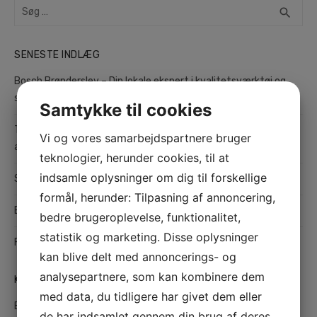
Search
SEA
search
for:
SENESTE INDLÆG
Bosch Brønderslev – Din lokale ekspert i kvalitetsværktøj og
service
Samtykke til cookies
Teltudlejning i København: Fleksible og praktiske løsninger til
Vi og vores samarbejdspartnere bruger
alle typer arrangementer
teknologier, herunder cookies, til at
indsamle oplysninger om dig til forskellige
Sådan finder du det bedste værksted i Odense til din bil
formål, herunder: Tilpasning af annoncering,
Effektiv hårfjerning med sugaring
bedre brugeroplevelse, funktionalitet,
statistik og marketing. Disse oplysninger
Find den rette maler i Hedensted til kvalitetsmalerarbejde
kan blive delt med annoncerings- og
analysepartnere, som kan kombinere dem
KATEGORIER
med data, du tidligere har givet dem eller
Bolig
de har indsamlet gennem din brug af deres