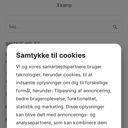
Næste
3 kamp
indlæg:
Search
SEA
search
for:
SENESTE INDLÆG
Samtykke til cookies
Bosch Brønderslev – Din lokale ekspert i kvalitetsværktøj og
service
Vi og vores samarbejdspartnere bruger
teknologier, herunder cookies, til at
Teltudlejning i København: Fleksible og praktiske løsninger til
alle typer arrangementer
indsamle oplysninger om dig til forskellige
formål, herunder: Tilpasning af annoncering,
Sådan finder du det bedste værksted i Odense til din bil
bedre brugeroplevelse, funktionalitet,
statistik og marketing. Disse oplysninger
Effektiv hårfjerning med sugaring
kan blive delt med annoncerings- og
Find den rette maler i Hedensted til kvalitetsmalerarbejde
analysepartnere, som kan kombinere dem