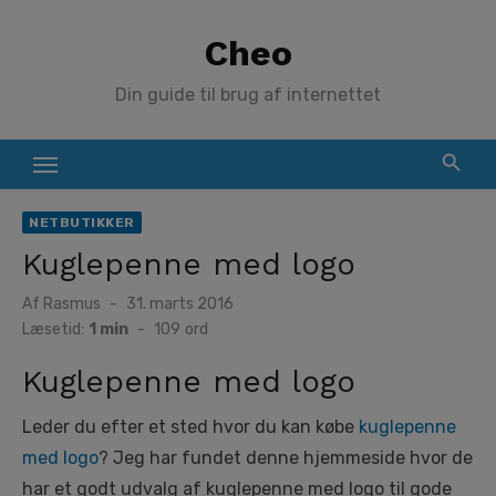
Skip
Cheo
to
content
Din guide til brug af internettet
NETBUTIKKER
Kuglepenne med logo
Posted
Af
Rasmus
31. marts 2016
on
Læsetid:
1 min
-
109
ord
Kuglepenne med logo
Leder du efter et sted hvor du kan købe
kuglepenne
med logo
? Jeg har fundet denne hjemmeside hvor de
har et godt udvalg af kuglepenne med logo til gode