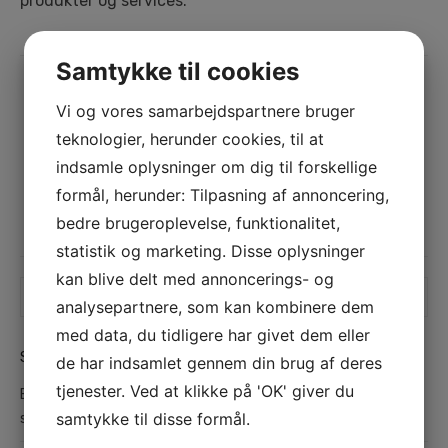
produkter og services.
Samtykke til cookies
Indlægsnavigation
Forrige
Vi og vores samarbejdspartnere bruger
Forrige
VVS Ballerup
teknologier, herunder cookies, til at
indlæg:
indsamle oplysninger om dig til forskellige
Næste
formål, herunder: Tilpasning af annoncering,
Næste
VVS døgnservice
bedre brugeroplevelse, funktionalitet,
indlæg:
statistik og marketing. Disse oplysninger
kan blive delt med annoncerings- og
Search
SEA
search
analysepartnere, som kan kombinere dem
for:
med data, du tidligere har givet dem eller
SENESTE INDLÆG
de har indsamlet gennem din brug af deres
tjenester. Ved at klikke på 'OK' giver du
Bosch Brønderslev – Din lokale ekspert i kvalitetsværktøj og
samtykke til disse formål.
service