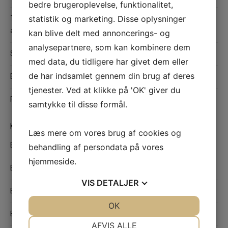
bedre brugeroplevelse, funktionalitet,
statistik og marketing. Disse oplysninger
Teltudlejning i København: Fleksible og praktiske løsninger til
alle typer arrangementer
kan blive delt med annoncerings- og
analysepartnere, som kan kombinere dem
Sådan finder du det bedste værksted i Odense til din bil
med data, du tidligere har givet dem eller
de har indsamlet gennem din brug af deres
Effektiv hårfjerning med sugaring
tjenester. Ved at klikke på 'OK' giver du
Find den rette maler i Hedensted til kvalitetsmalerarbejde
samtykke til disse formål.
KATEGORIER
Læs mere om vores brug af cookies og
Bolig
behandling af persondata på vores
hjemmeside.
Børn og unge
VIS
DETALJER
Butikker
JA
NEJ
OK
JA
NEJ
Byggebranchen
NØDVENDIGE
PRÆFERENCER
AFVIS ALLE