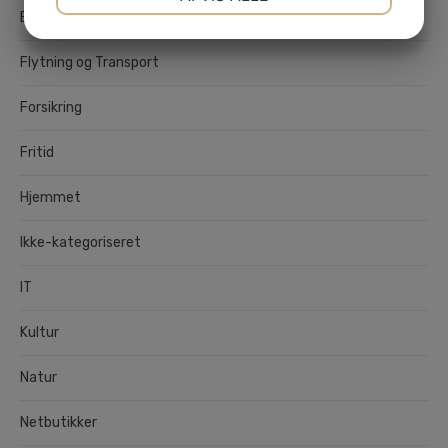
Erhverv
JA
NEJ
JA
NEJ
MARKETING
STATISTIK
Flytning og Transport
Forsikring
Fritid
Hjemmet
Ikke-kategoriseret
IT
Kultur
Natur
Netbutikker