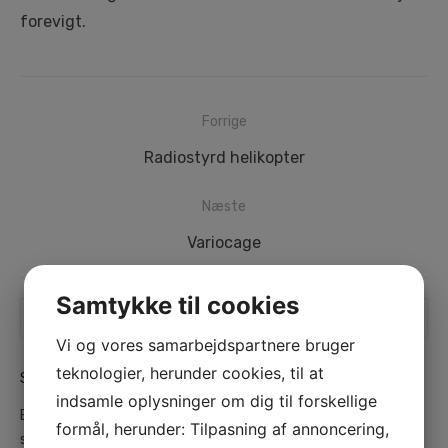
forevigt.
Indlægsnavigation
Forrige
Forrige
Radiostyrd helikopter
indlæg:
Næste
Næste
Variocage
indlæg:
Samtykke til cookies
Search
SEA
search
for:
Vi og vores samarbejdspartnere bruger
teknologier, herunder cookies, til at
SENESTE INDLÆG
indsamle oplysninger om dig til forskellige
Bosch Brønderslev – Din lokale ekspert i kvalitetsværktøj og
formål, herunder: Tilpasning af annoncering,
service