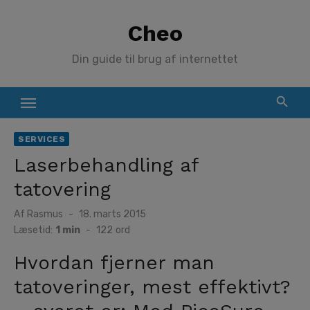
Skip
Cheo
to
content
Din guide til brug af internettet
SERVICES
Laserbehandling af
tatovering
Posted
Af
Rasmus
18. marts 2015
on
Læsetid:
1 min
-
122
ord
Hvordan fjerner man
tatoveringer, mest effektivt?