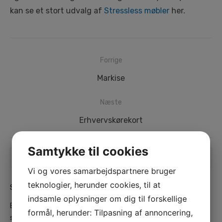
kan se et stort udvalg af
Stressless møbler
her.
Indlægsnavigation
Forrige
Forrige
Markise
indlæg:
Næste
Næste
Erhvervskørekort
indlæg:
Samtykke til cookies
Search
SEA
search
for:
Vi og vores samarbejdspartnere bruger
teknologier, herunder cookies, til at
SENESTE INDLÆG
indsamle oplysninger om dig til forskellige
Bosch Brønderslev – Din lokale ekspert i kvalitetsværktøj og
formål, herunder: Tilpasning af annoncering,
service