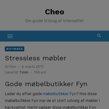
Skip
Cheo
to
content
Din guide til brug af internettet
BUTIKKER
Stressless møbler
Posted
Af
Finn
6. marts 2017
on
Læsetid:
1 min
-
158
ord
Gode møbelbutikker Fyn
Leder du efter gode
møbelbutikker Fyn
? Hos disse
møbelbutikker Fyn har de et stort udvalg af møbler i
høj kvalitet. Hertil sælger disse møbelbutikker Fyn