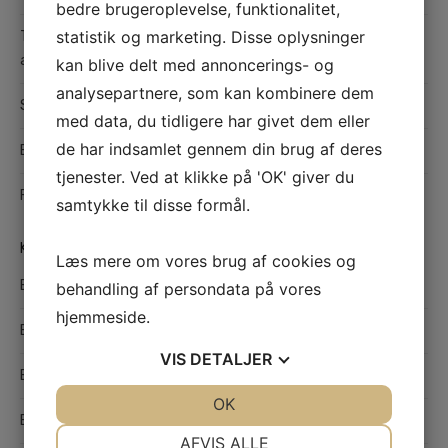
bedre brugeroplevelse, funktionalitet,
statistik og marketing. Disse oplysninger
Teltudlejning i København: Fleksible og praktiske løsninger til
alle typer arrangementer
kan blive delt med annoncerings- og
analysepartnere, som kan kombinere dem
Sådan finder du det bedste værksted i Odense til din bil
med data, du tidligere har givet dem eller
de har indsamlet gennem din brug af deres
Effektiv hårfjerning med sugaring
tjenester. Ved at klikke på 'OK' giver du
Find den rette maler i Hedensted til kvalitetsmalerarbejde
samtykke til disse formål.
KATEGORIER
Læs mere om vores brug af cookies og
Bolig
behandling af persondata på vores
hjemmeside.
Børn og unge
VIS
DETALJER
Butikker
JA
NEJ
OK
JA
NEJ
Byggebranchen
NØDVENDIGE
PRÆFERENCER
AFVIS ALLE