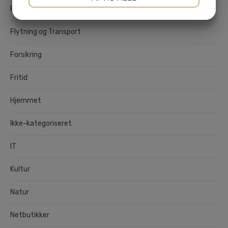
Erhverv
JA
NEJ
JA
NEJ
MARKETING
STATISTIK
Flytning og Transport
Forsikring
Fritid
Hjemmet
Ikke-kategoriseret
IT
Kultur
Natur
Netbutikker