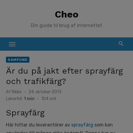
Skip
Cheo
to
content
Din guide til brug af internettet
SAMFUND
Är du på jakt efter sprayfärg
och trafikfärg?
Posted
Af
Rikke
24. oktober 2013
on
Læsetid:
1 min
-
104
ord
Sprayfärg
Här hittar du leverantörer av
sprayfärg
som kan