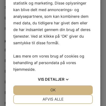
statistik og marketing. Disse oplysninger
Sådan finder du det bedste værksted i Odense til din bil
kan blive delt med annoncerings- og
analysepartnere, som kan kombinere dem
Effektiv hårfjerning med sugaring
med data, du tidligere har givet dem eller
Find den rette maler i Hedensted til kvalitetsmalerarbejde
de har indsamlet gennem din brug af deres
tjenester. Ved at klikke på 'OK' giver du
KATEGORIER
samtykke til disse formål.
Bolig
Læs mere om vores brug af cookies og
Børn og unge
behandling af persondata på vores
hjemmeside.
Butikker
VIS
DETALJER
Byggebranchen
JA
NEJ
OK
JA
NEJ
Erhverv
NØDVENDIGE
PRÆFERENCER
AFVIS ALLE
Flytning og Transport