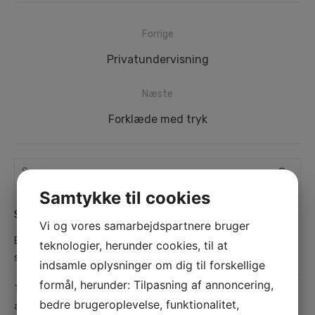
Indlægsnavigation
Forrige
Forrige
Privatundervisning
indlæg:
Næste
Næste
Forklæde med tryk
indlæg:
Search
SEA
search
for:
Samtykke til cookies
SENESTE INDLÆG
Vi og vores samarbejdspartnere bruger
Bosch Brønderslev – Din lokale ekspert i kvalitetsværktøj og
teknologier, herunder cookies, til at
service
indsamle oplysninger om dig til forskellige
formål, herunder: Tilpasning af annoncering,
Teltudlejning i København: Fleksible og praktiske løsninger til
bedre brugeroplevelse, funktionalitet,
alle typer arrangementer