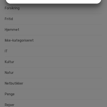
JA
NEJ
JA
NEJ
MARKETING
STATISTIK
Forsikring
Fritid
Hjemmet
Ikke-kategoriseret
IT
Kultur
Natur
Netbutikker
Penge
Rejser