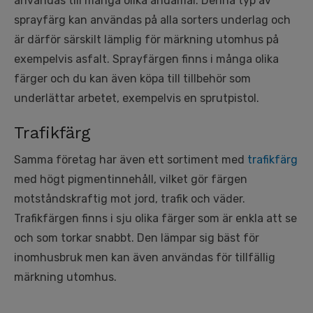
användas till många olika ändamål. Denna typ av
sprayfärg kan användas på alla sorters underlag och
är därför särskilt lämplig för märkning utomhus på
exempelvis asfalt. Sprayfärgen finns i många olika
färger och du kan även köpa till tillbehör som
underlättar arbetet, exempelvis en sprutpistol.
Trafikfärg
Samma företag har även ett sortiment med
trafikfärg
med högt pigmentinnehåll, vilket gör färgen
motståndskraftig mot jord, trafik och väder.
Trafikfärgen finns i sju olika färger som är enkla att se
och som torkar snabbt. Den lämpar sig bäst för
inomhusbruk men kan även användas för tillfällig
märkning utomhus.